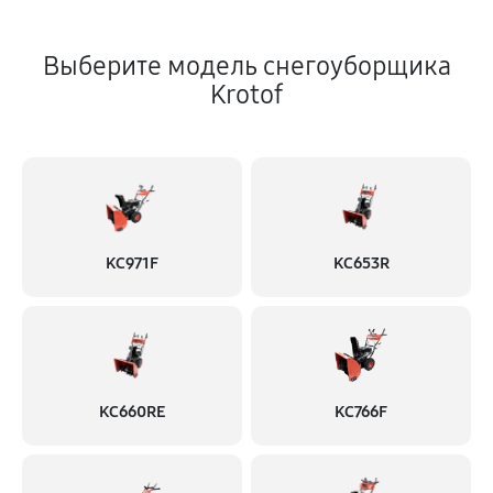
Выберите модель снегоуборщика
Krotof
KC971F
KC653R
KC660RE
KC766F