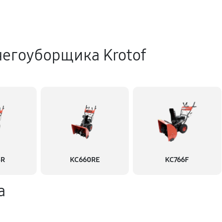
негоуборщика Krotof
3R
KC660RE
KC766F
а