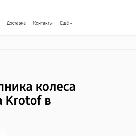
Гарантия д
Доставка
Контакты
Ещё
пника колеса
Krotof в