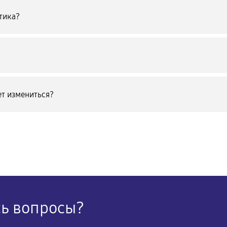
тика?
т измениться?
сь вопросы?