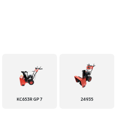
KC653R GP 7
24935