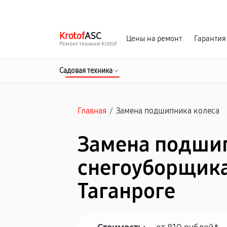
г. Таганрог
Ежедневно с 9:00 до 21:00
Krotof
ASC
Цены на ремонт
Гарантия
Ремонт техники Krotof
Садовая техника
Главная
/
Замена подшипника колеса
Замена подши
снегоуборщика 
Таганроге