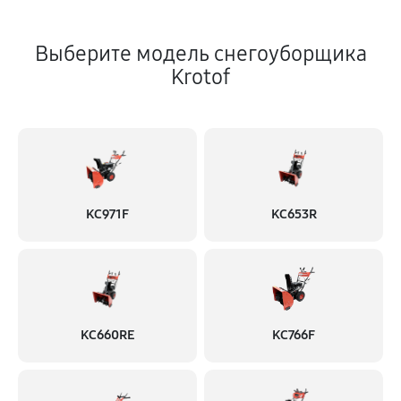
Выберите модель снегоуборщика
Krotof
KC971F
KC653R
KC660RE
KC766F