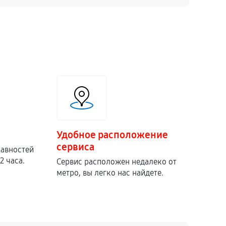
от 70 мин
Заказать
от 70 мин
Заказать
от 40 мин
Заказать
от 50 мин
Заказать
Удобное расположение
от 30 мин
Заказать
сервиса
равностей
2 часа.
Сервис расположен недалеко от
метро, вы легко нас найдете.
от 70 мин
Заказать
от 80 мин
Заказать