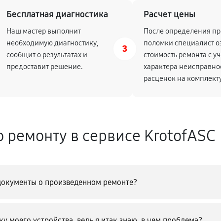
Бесплатная диагностика
Расчет цены
720
Наш мастер выполнит
После определения п
необходимую диагностику,
поломки специалист о
3
сообщит о результатах и
740
стоимость ремонта с у
предоставит решение.
характера неисправно
расценок на комплек
2160
720
о ремонту в сервисе KrotofASC
3150
вигателя
документы о произведенном ремонте?
2250
ателя и редуктора
900
рбюратора
у моего устройства, ведь я итак знаю, в чем проблема?