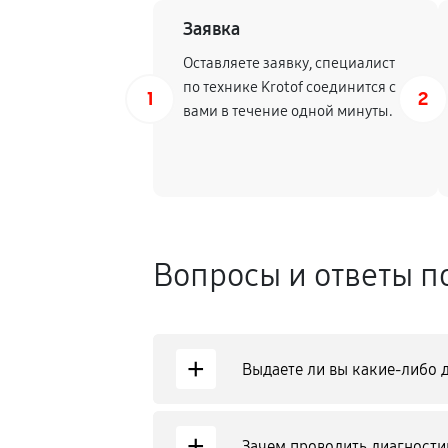
Заявка
Регулировка зазоров клапанов
Оставляете заявку, специалист
по технике Krotof соединится с
1
2
вами в течение одной минуты.
Замена свечей зажигания
Демонтаж-монтаж двигателя
Ремонт сцепления снегоуборщика
Вопросы и ответы п
Установка комплекта прокладок д
+
Выдаете ли вы какие-либо 
Замена прокладки в области двиг
+
Замена расходных материалов ка
Зачем проводить диагностик