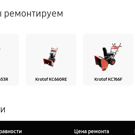
ы ремонтируем
653R
Krotof KC660RE
Krotof KC766F
ги
равности
Цена ремонта