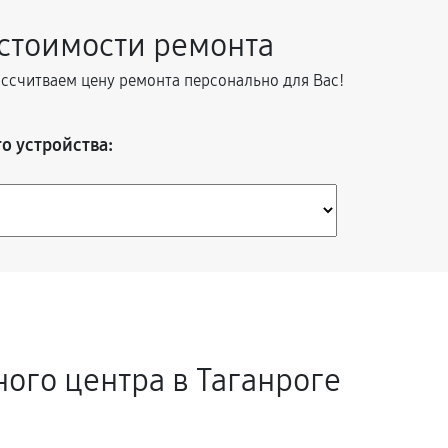
950
 стоимости ремонта
ассчитваем цену ремонта персонально для Вас!
900
о устройства:
990
630
1040
3510
ного центра в Таганроге
1130