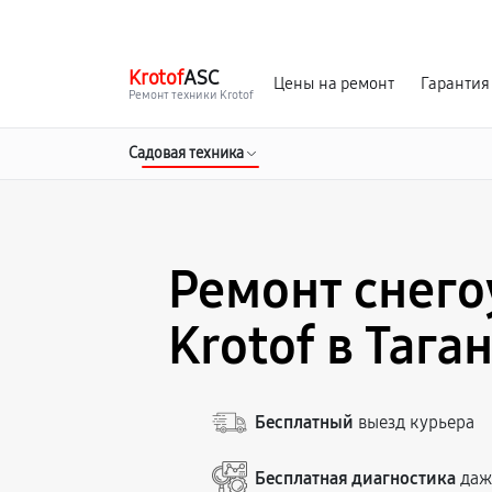
г. Таганрог
Ежедневно с 9:00 до 21:00
Krotof
ASC
Цены на ремонт
Гарантия
Ремонт техники Krotof
Садовая техника
Ремонт снег
Krotof в Тага
Бесплатный
выезд курьера
Бесплатная диагностика
даже