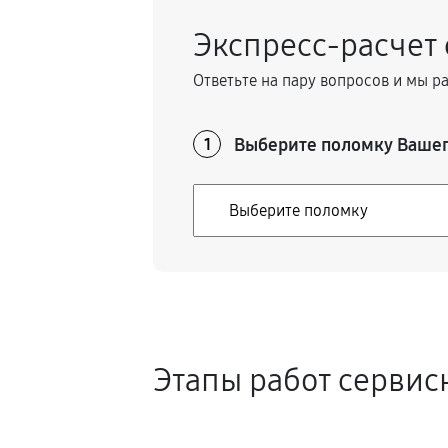
Замена маховика снегоуборщика
Экспресс-расчет
Ответьте на пару вопросов и мы р
Замена шины на колесном диске
Выберите поломку Вашег
1
Замена ремней снегоуборщика
Натяжка тросов снегоуборщика
Ремонт электропроводки
Полное ТО снегоуборщика
Этапы работ сервис
Ремонт привода снегоуборщика