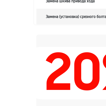
Замена шкива привода хода
Замена (установка) срезного болт
Замена корпуса шнека
2
Смазка осей привода снегоуборщ
Замена сцепления снегоуборщика
Смазка втулок снегоуборщика
Замена подшипника колеса