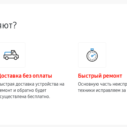
1220
яют?
2250
ика
1620
680
Доставка без оплаты
Быстрый ремонт
2190
ыстрая доставка устройства на
Основную часть неисп
емонт и обратно будет
техники исправляем за 
существлена бесплатно.
900
900