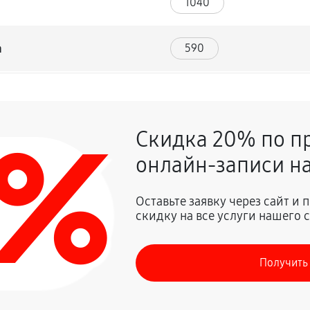
1040
590
а
1490
0%
Скидка 20% по п
1260
ика
онлайн-записи на
990
Оставьте заявку через сайт и
скидку на все услуги нашего 
540
Получить
810