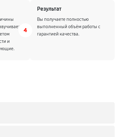
Результат
от 60 мин
Заказать
ричины
Вы получаете полностью
звучивает
выполненный объём работы с
4
четом
от 80 мин
гарантией качества.
Заказать
сти и
тующие.
от 80 мин
Заказать
от 50 мин
Заказать
от 50 мин
Заказать
от 40 мин
Заказать
от 60 мин
Заказать