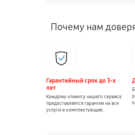
Замена кронштейна трансмиссии
Почему нам довер
Ремонт втулок колес снегоуборщ
Ремонт фрикционного диска
Ремонт троса газа снегоуборщика
Гарантийный срок до 3-х
Ремонт редуктора снегоуборщика
лет
Б
р
Каждому клиенту нашего сервиса
о
предоставляется гарантия на все
Замена катушки зажигания
услуги и комплектующие.
Замена глушителя снегоуборщика